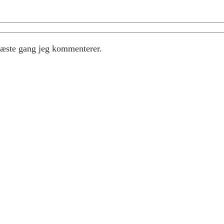
næste gang jeg kommenterer.
Instagram
Facebook
X