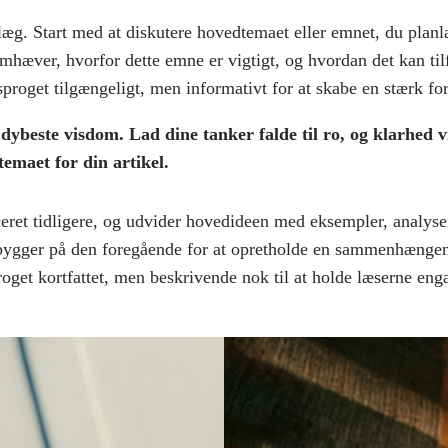
dlæg. Start med at diskutere hovedtemaet eller emnet, du planl
remhæver, hvorfor dette emne er vigtigt, og hvordan det kan til
sproget tilgængeligt, men informativt for at skabe en stærk fo
ybeste visdom. Lad dine tanker falde til ro, og klarhed vil
temaet for din artikel.
ceret tidligere, og udvider hovedideen med eksempler, analyser
 bygger på den foregående for at opretholde en sammenhængen
roget kortfattet, men beskrivende nok til at holde læserne enga