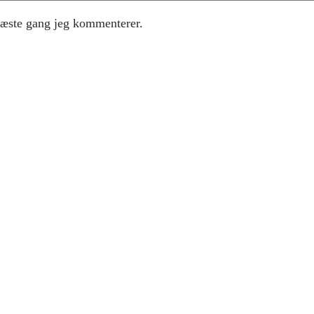
næste gang jeg kommenterer.
Instagram
Facebook
X